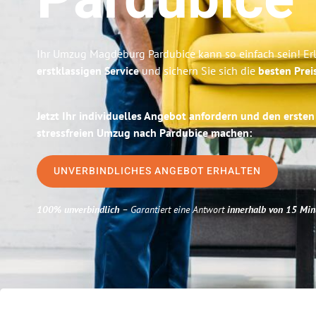
Pardubice
Ihr Umzug Magdeburg Pardubice kann so einfach sein! Er
erstklassigen Service
und sichern Sie sich die
besten Pre
Jetzt Ihr individuelles Angebot anfordern und den ersten
stressfreien Umzug nach Pardubice machen:
UNVERBINDLICHES ANGEBOT ERHALTEN
100% unverbindlich
– Garantiert eine Antwort
innerhalb von 15 Min