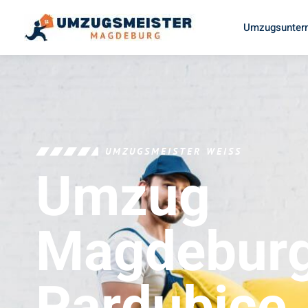
Umzugsunter
UMZUGSMEISTER WEISS
Umzug
Magdebur