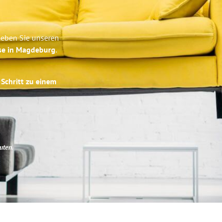
leben Sie unseren
ise in Magdeburg
.
 Schritt zu einem
uten
.