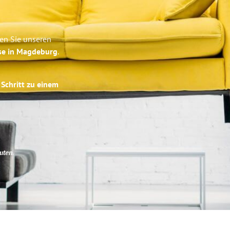
en Sie unseren
ise in Magdeburg
.
 Schritt zu einem
uten
.