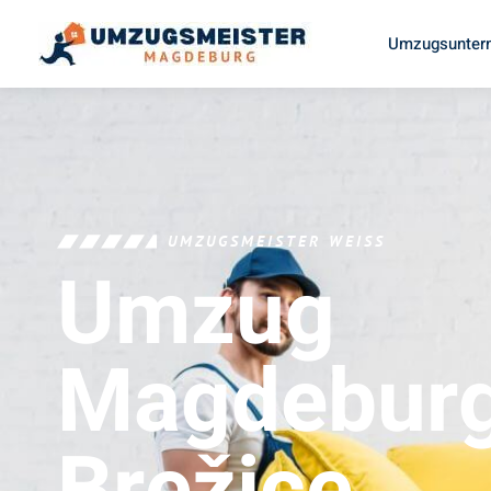
Umzugsunter
UMZUGSMEISTER WEISS
Umzug
Magdebur