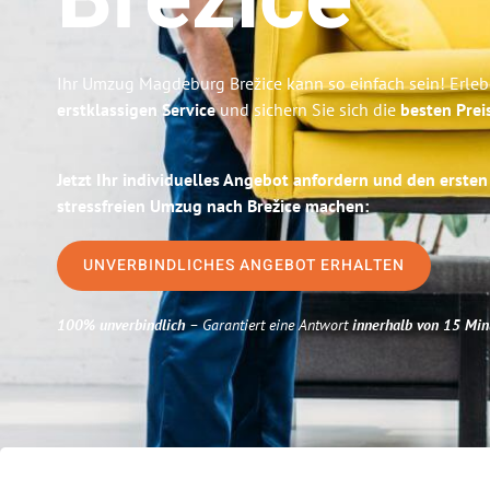
Brežice
Ihr Umzug Magdeburg Brežice kann so einfach sein! Erleb
erstklassigen Service
und sichern Sie sich die
besten Pre
Jetzt Ihr individuelles Angebot anfordern und den ersten
stressfreien Umzug nach Brežice machen:
UNVERBINDLICHES ANGEBOT ERHALTEN
100% unverbindlich
– Garantiert eine Antwort
innerhalb von 15 Min