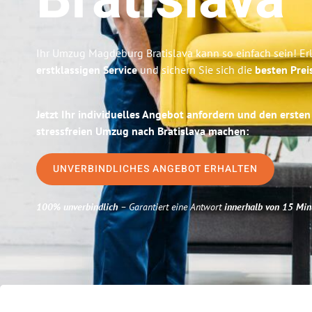
Bratislava
Ihr Umzug Magdeburg Bratislava kann so einfach sein! Er
erstklassigen Service
und sichern Sie sich die
besten Pre
Jetzt Ihr individuelles Angebot anfordern und den ersten
stressfreien Umzug nach Bratislava machen:
UNVERBINDLICHES ANGEBOT ERHALTEN
100% unverbindlich
– Garantiert eine Antwort
innerhalb von 15 Min