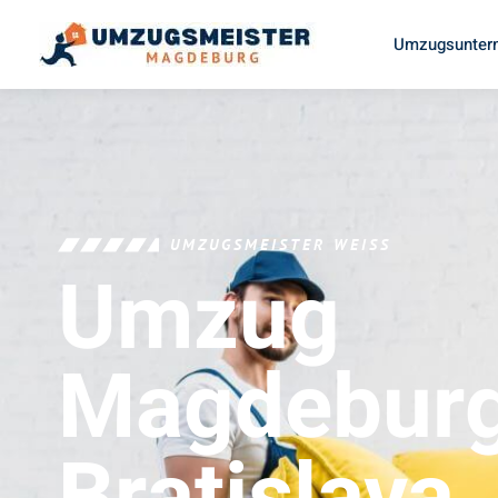
Umzugsunter
UMZUGSMEISTER WEISS
Umzug
Magdebur