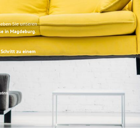
leben Sie unseren
ise in Magdeburg
.
 Schritt zu einem
uten
.