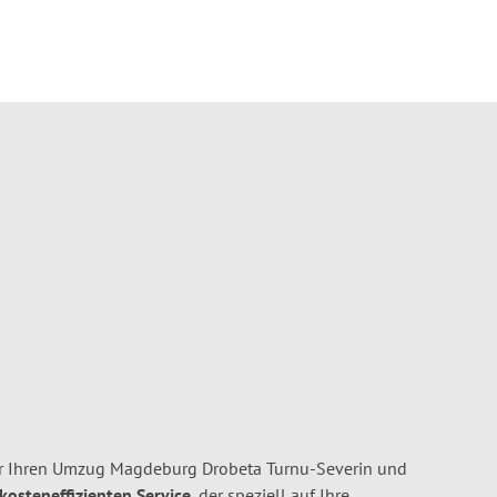
r Ihren Umzug Magdeburg Drobeta Turnu-Severin und
 kosteneffizienten Service
, der speziell auf Ihre