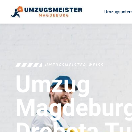
Umzugsunter
UMZUGSMEISTER WEISS
Umzug
Magdebur