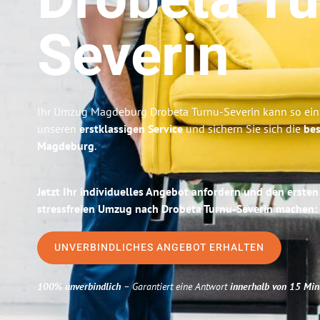
Drobeta Tu
Severin
Ihr Umzug Magdeburg Drobeta Turnu-Severin kann so einf
unseren
erstklassigen Service
und sichern Sie sich die
bes
Magdeburg
.
Jetzt Ihr individuelles Angebot anfordern und den ersten
stressfreien Umzug nach Drobeta Turnu-Severin machen:
UNVERBINDLICHES ANGEBOT ERHALTEN
100% unverbindlich
– Garantiert eine Antwort
innerhalb von 15 Min