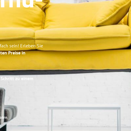
rnu-
ach sein! Erleben Sie
ten Preise in
 Schritt zu einem
uten
.