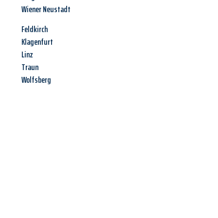
Wiener Neustadt
Feldkirch
Klagenfurt
Linz
Traun
Wolfsberg
Jetzt anfragen &
Angebot
mit Best-Preis
erhalten!
Schicken Sie uns jetzt Ihre unverbindliche Anfrage und sichern
Sie sich Ihr
individuelles Umzugsangebot für Ihr Anliegen in