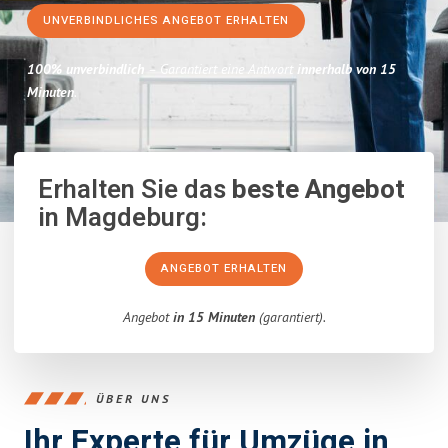
UNVERBINDLICHES ANGEBOT ERHALTEN
100% unverbindlich
– Garantiert eine Antwort
innerhalb von 15
Minuten
.
Erhalten Sie das
beste Angebot
in Magdeburg:
ANGEBOT ERHALTEN
Angebot
in 15 Minuten
(garantiert).
ÜBER UNS
Ihr Experte für Umzüge in