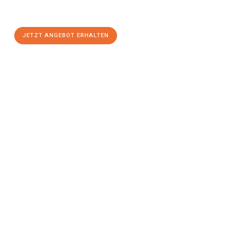
Magdeburg
zum Best-Preis! Nutzen Sie die Gelegenheit für
einen
stressfreien Umzug
mit maximalem Komfort:
JETZT ANGEBOT ERHALTEN