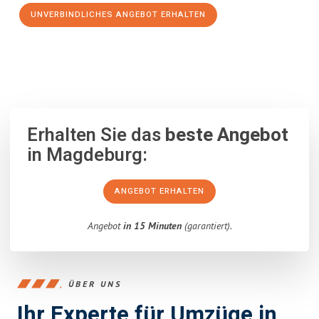
UNVERBINDLICHES ANGEBOT ERHALTEN
100% unverbindlich
– Garantiert eine Antwort
innerhalb von 15
Minuten
.
Erhalten Sie das
beste Angebot
in Magdeburg:
ANGEBOT ERHALTEN
Angebot
in 15 Minuten
(garantiert).
ÜBER UNS
Ihr Experte für Umzüge in