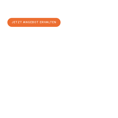
Magdeburg
zum Best-Preis! Nutzen Sie die Gelegenheit für
einen
stressfreien Umzug
mit maximalem Komfort:
JETZT ANGEBOT ERHALTEN