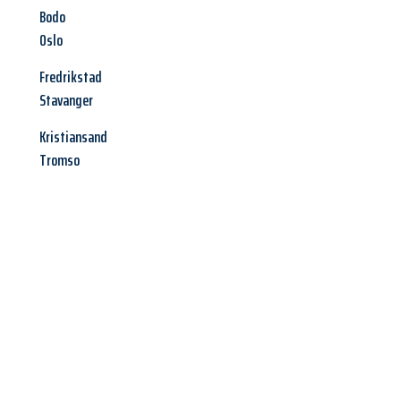
Bodo
Oslo
Fredrikstad
Stavanger
Kristiansand
Tromso
Jetzt anfragen &
Angebot
mit Best-Preis
erhalten!
Schicken Sie uns jetzt Ihre unverbindliche Anfrage und sichern
Sie sich Ihr
individuelles Umzugsangebot für Ihr Anliegen in