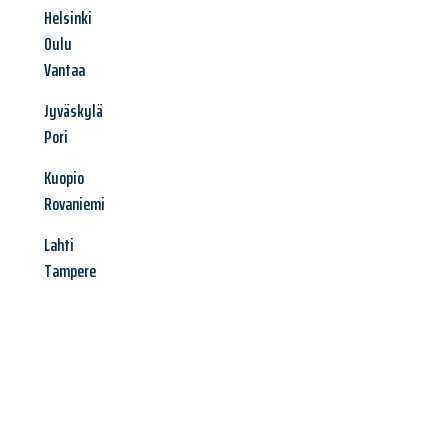
Helsinki
Oulu
Vantaa
Jyväskylä
Pori
Kuopio
Rovaniemi
Lahti
Tampere
Jetzt anfragen &
Angebot