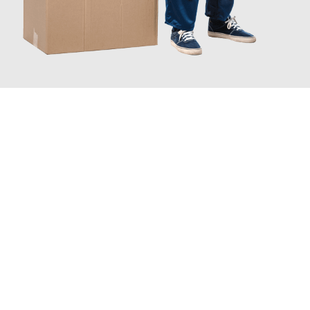
JETZT ANFRAGEN
Erleben Sie mit Umzugsmeister Weiß Magdeburg, wie
einfach
und stressfrei Ihr Umzug Magdeburg Jyväskylä
sein kann.
Unser Expertenteam steht bereit, um Ihnen einen reibungslosen
Übergang in Ihr neues Zuhause zu garantieren.
Jetzt
unverbindliches Angebot
erhalten &