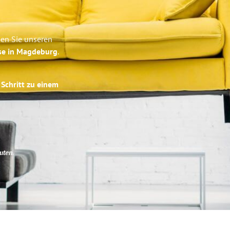
ben Sie unseren
ise in Magdeburg
.
 Schritt zu einem
uten
.