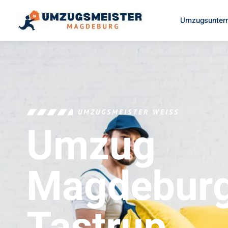
Umzugsunter
UMZUGSMEISTER WEISS
Umzug
Magdebur