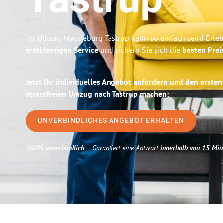
Tastrup
Ihr Umzug Magdeburg Tastrup kann so einfach sein! Erle
erstklassigen Service
und sichern Sie sich die
besten Pre
Jetzt Ihr individuelles Angebot anfordern und den ersten
stressfreien Umzug nach Tastrup machen:
UNVERBINDLICHES ANGEBOT ERHALTEN
100% unverbindlich
– Garantiert eine Antwort
innerhalb von 15 Min