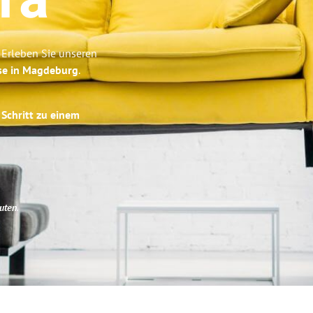
ra
 Erleben Sie unseren
ise in Magdeburg
.
 Schritt zu einem
uten
.