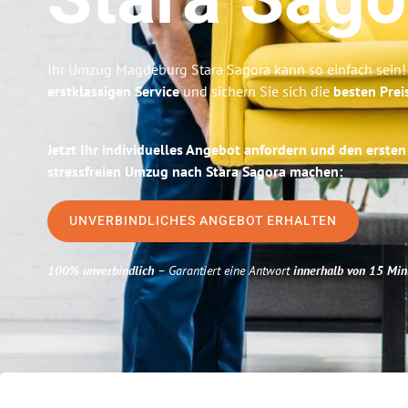
Stara Sago
Ihr Umzug Magdeburg Stara Sagora kann so einfach sein!
erstklassigen Service
und sichern Sie sich die
besten Pre
Jetzt Ihr individuelles Angebot anfordern und den ersten
stressfreien Umzug nach Stara Sagora machen:
UNVERBINDLICHES ANGEBOT ERHALTEN
100% unverbindlich
– Garantiert eine Antwort
innerhalb von 15 Min