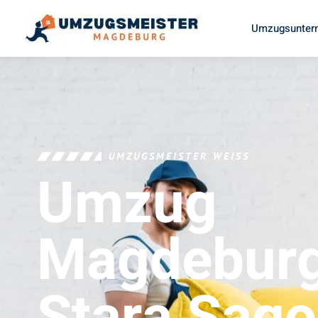
Umzugsunter
UMZUGSMEISTER WEISS
Umzug
Magdebur