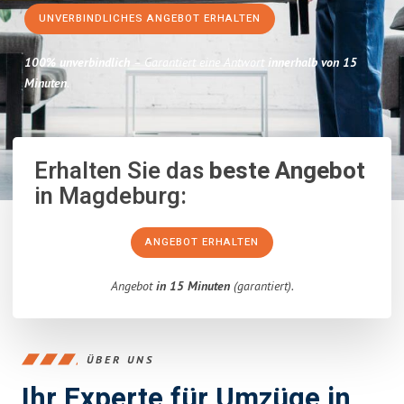
UNVERBINDLICHES ANGEBOT ERHALTEN
100% unverbindlich
– Garantiert eine Antwort
innerhalb von 15
Minuten
.
Erhalten Sie das
beste Angebot
in Magdeburg:
ANGEBOT ERHALTEN
Angebot
in 15 Minuten
(garantiert).
ÜBER UNS
Ihr Experte für Umzüge in