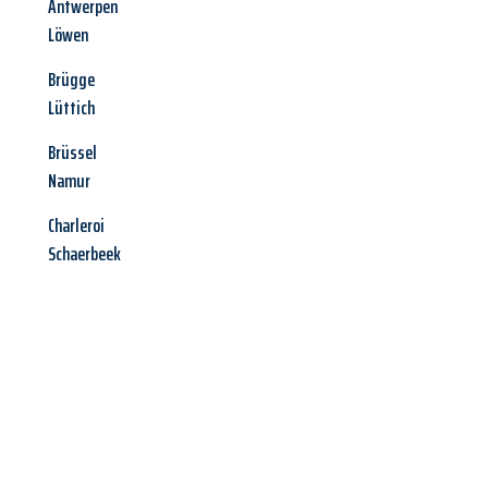
Antwerpen
Löwen
Brügge
Lüttich
Brüssel
Namur
Charleroi
Schaerbeek
Jetzt anfragen &
Angebot
mit Best-Preis
erhalten!